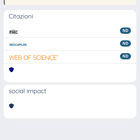
Citazioni
ND
ND
ND
social impact