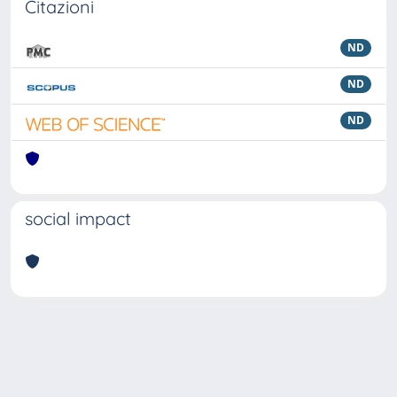
Citazioni
ND
ND
ND
social impact
Powered by
IRIS
-
about IRIS
-