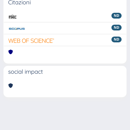
Citazioni
ND
ND
ND
social impact
Powered by
IRIS
-
about IRIS
-