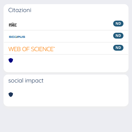
Citazioni
ND
ND
ND
social impact