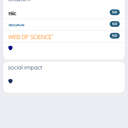
ND
ND
ND
social impact
Powered by
IRIS
-
about IRIS
-