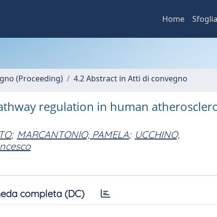
Home
Sfogli
vegno (Proceeding)
4.2 Abstract in Atti di convegno
thway regulation in human atherosclero
TO
;
MARCANTONIO, PAMELA
;
UCCHINO,
ncesco
eda completa (DC)