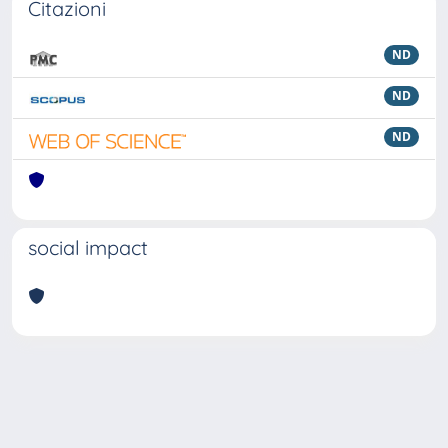
Citazioni
ND
ND
ND
social impact
Powered by
IRIS
-
about IRIS
-