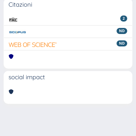
Citazioni
2
ND
ND
social impact
Powered by
IRIS
-
about IRIS
-