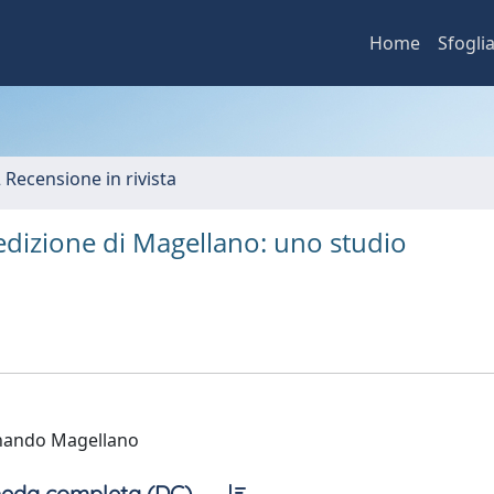
Home
Sfogli
2 Recensione in rivista
pedizione di Magellano: uno studio
dinando Magellano
eda completa (DC)