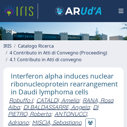
IRIS
IRIS
Catalogo Ricerca
4 Contributo in Atti di Convegno (Proceeding)
4.1 Contributo in Atti di convegno
Interferon alpha induces nuclear
ribonucleoprotein rearrangement
in Daudi lymphoma cells
Robuffo I
;
CATALDI, Amelia
;
RANA, Rosa
Alba
;
DI BALDASSARRE, Angela
;
DI
PIETRO, Roberta
;
ANTONUCCI,
Adriano
;
MISCIA, Sebastiano