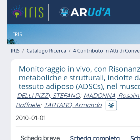
IRIS
IRIS
Catalogo Ricerca
4 Contributo in Atti di Con
Monitoraggio in vivo, con Risonanz
metaboliche e strutturali, indotte d
tessuto adiposo (ADSCs), nel musc
DELLI PIZZI, STEFANO
;
MADONNA, Rosalin
Raffaele
;
TARTARO, Armando
2010-01-01
Scheda breve
Scheda completa
Sch