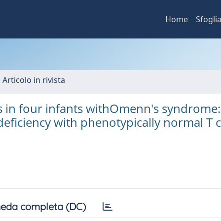
Home
Sfogli
 Articolo in rivista
s in four infants withOmenn's syndrome:
iciency with phenotypically normal T ce
eda completa (DC)