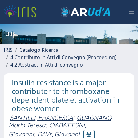
IRIS
IRIS
Catalogo Ricerca
4 Contributo in Atti di Convegno (Proceeding)
4.2 Abstract in Atti di convegno
Insulin resistance is a major
contributor to thromboxane-
dependent platelet activation in
obese women
SANTILLI, FRANCESCA
;
GUAGNANO,
Maria Teresa
;
CIABATTONI,
Giovanni
;
DAVI', Giovanni