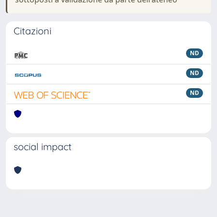
Citazioni
ND
ND
ND
social impact