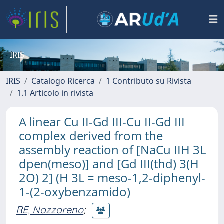
IRIS
IRIS
Catalogo Ricerca
1 Contributo su Rivista
1.1 Articolo in rivista
A linear Cu II-Gd III-Cu II-Gd III
complex derived from the
assembly reaction of [NaCu IIH 3L
dpen(meso)] and [Gd III(thd) 3(H
2O) 2] (H 3L = meso-1,2-diphenyl-
1-(2-oxybenzamido)
RE, Nazzareno
;