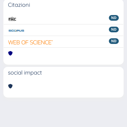
Citazioni
ND
ND
ND
social impact
Powered by
IRIS
-
about IRIS
-