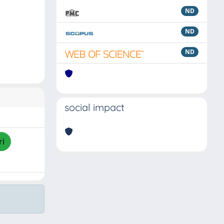
ND
ND
ND
social impact
ri