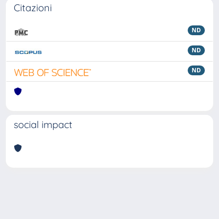
Citazioni
ND
ND
ND
social impact
Powered by
IRIS
-
about IRIS
-