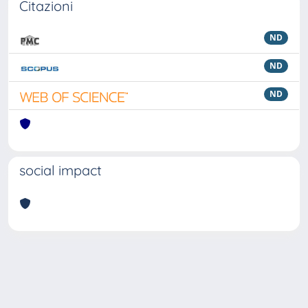
Citazioni
ND
ND
ND
social impact
Powered by
IRIS
-
about IRIS
-