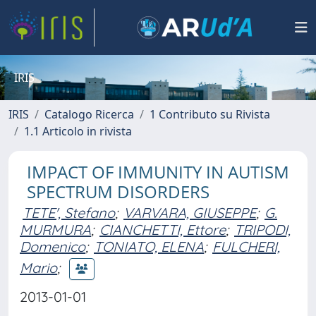
IRIS
IRIS
Catalogo Ricerca
1 Contributo su Rivista
1.1 Articolo in rivista
IMPACT OF IMMUNITY IN AUTISM
SPECTRUM DISORDERS
TETE', Stefano
;
VARVARA, GIUSEPPE
;
G.
MURMURA
;
CIANCHETTI, Ettore
;
TRIPODI,
Domenico
;
TONIATO, ELENA
;
FULCHERI,
Mario
;
2013-01-01