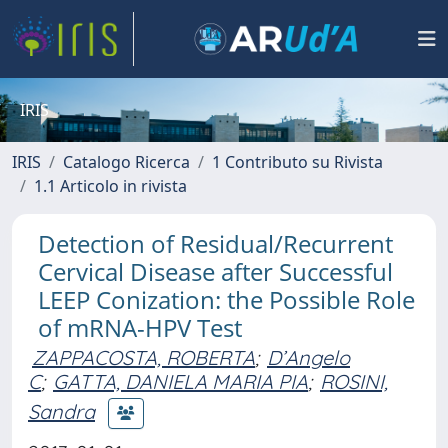
IRIS
IRIS
Catalogo Ricerca
1 Contributo su Rivista
1.1 Articolo in rivista
Detection of Residual/Recurrent
Cervical Disease after Successful
LEEP Conization: the Possible Role
of mRNA-HPV Test
ZAPPACOSTA, ROBERTA
;
D’Angelo
C
;
GATTA, DANIELA MARIA PIA
;
ROSINI,
Sandra