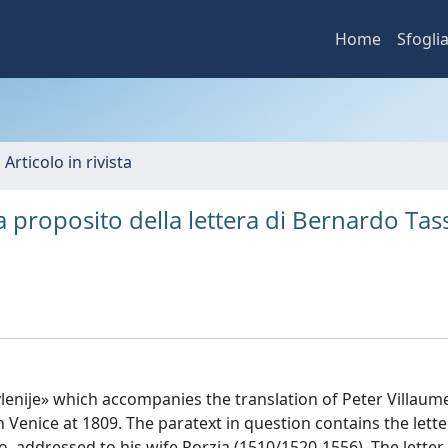
Home
Sfogli
 Articolo in rivista
: a proposito della lettera di Bernardo Tas
avlenije» which accompanies the translation of Peter Villaum
 Venice at 1809. The paratext in question contains the lette
, addressed to his wife Porzia (1510/1520-1556). The letter