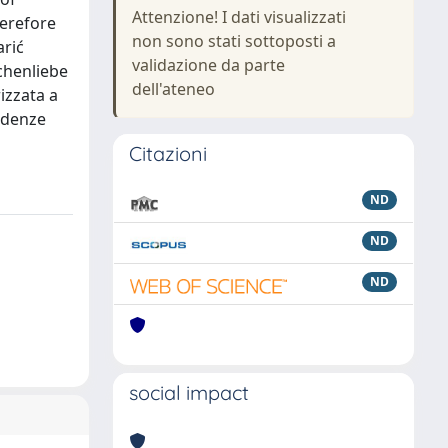
Attenzione! I dati visualizzati
herefore
non sono stati sottoposti a
arić
validazione da parte
schenliebe
dell'ateneo
izzata a
ndenze
Citazioni
ND
ND
ND
social impact