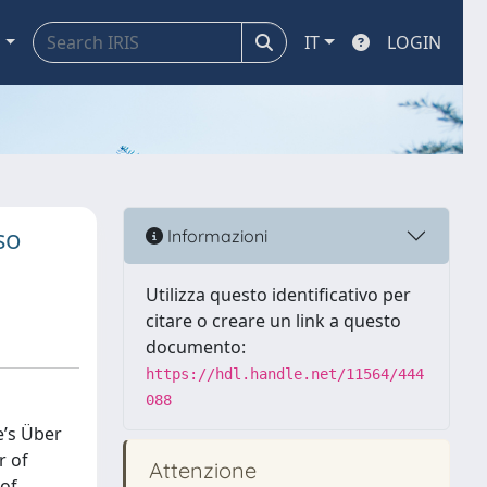
a
IT
LOGIN
so
Informazioni
Utilizza questo identificativo per
citare o creare un link a questo
documento:
https://hdl.handle.net/11564/444
088
e’s Über
r of
Attenzione
 of