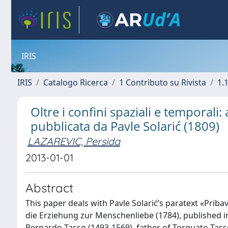
IRIS
IRIS
Catalogo Ricerca
1 Contributo su Rivista
1.1
Oltre i confini spaziali e temporali
pubblicata da Pavle Solarić (1809)
LAZAREVIC, Persida
2013-01-01
Abstract
This paper deals with Pavle Solarić’s paratext «Prib
die Erziehung zur Menschenliebe (1784), published in
Bernardo Tasso (1493-1569), father of Torquato Tasso