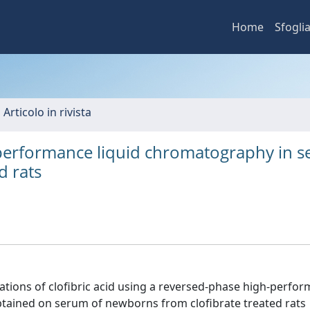
Home
Sfogli
 Articolo in rivista
h-performance liquid chromatography in 
d rats
tions of clofibric acid using a reversed-phase high-perfo
btained on serum of newborns from clofibrate treated rats