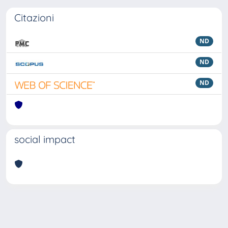
Citazioni
ND
ND
ND
social impact