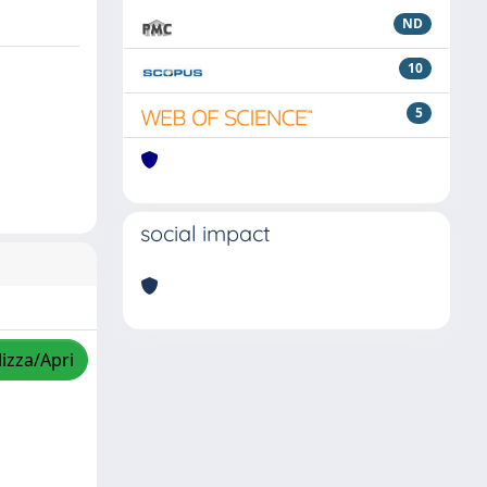
ND
10
5
social impact
lizza/Apri