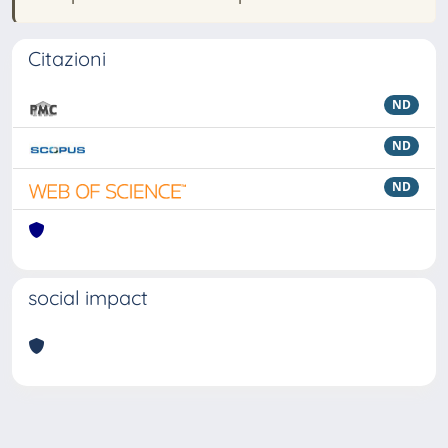
Citazioni
ND
ND
ND
social impact