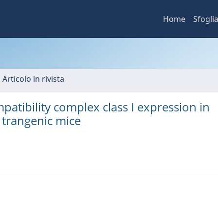
Home
Sfogli
 Articolo in rivista
atibility complex class I expression in
trangenic mice