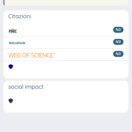
Citazioni
ND
ND
ND
social impact