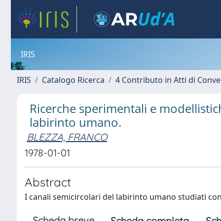
IRIS
IRIS
Catalogo Ricerca
4 Contributo in Atti di Con
Ricerche sperimentali e modellistich
labirinto umano.
BLEZZA, FRANCO
1978-01-01
Abstract
I canali semicircolari del labirinto umano studiati con 
Scheda breve
Scheda completa
Sch