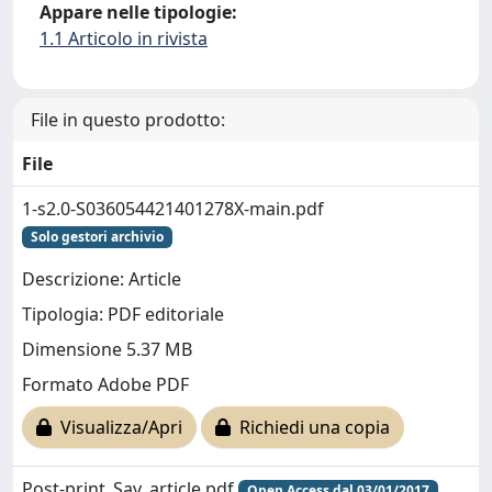
Appare nelle tipologie:
1.1 Articolo in rivista
File in questo prodotto:
File
1-s2.0-S036054421401278X-main.pdf
Solo gestori archivio
Descrizione: Article
Tipologia: PDF editoriale
Dimensione 5.37 MB
Formato Adobe PDF
Visualizza/Apri
Richiedi una copia
Post-print_Sav_article.pdf
Open Access dal 03/01/2017