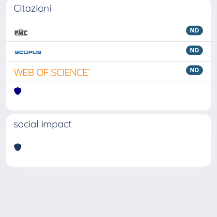
Citazioni
ND
ND
ND
social impact
Powered by
IRIS
-
about IRIS
-