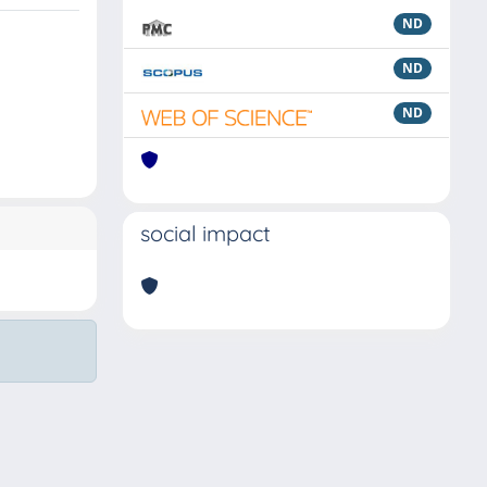
ND
ND
ND
social impact