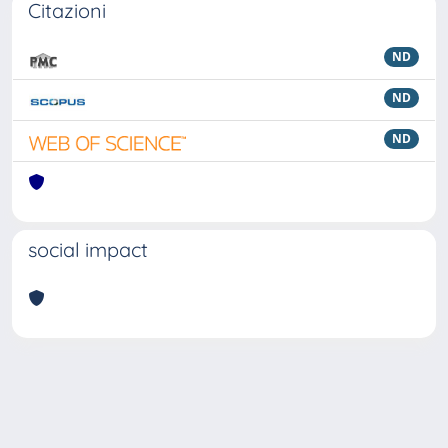
Citazioni
ND
ND
ND
social impact
Powered by
IRIS
-
about IRIS
-