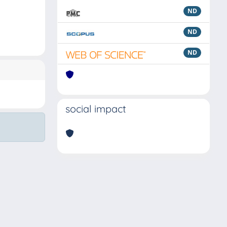
ND
ND
ND
social impact