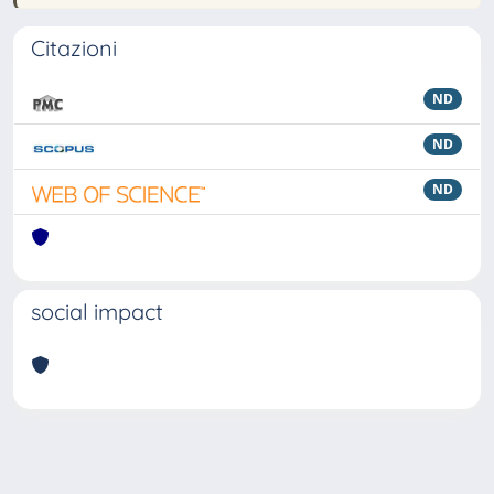
Citazioni
ND
ND
ND
social impact