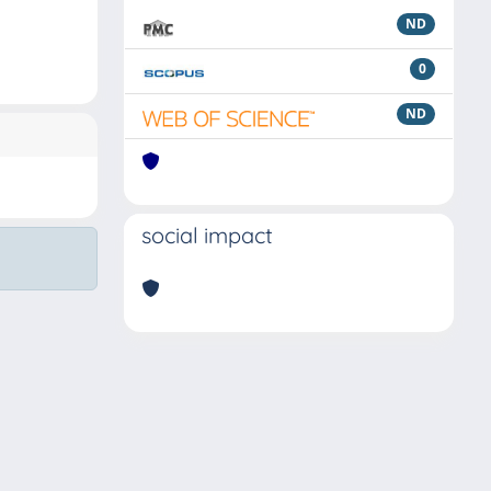
ND
0
ND
social impact