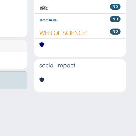
ND
ND
ND
social impact