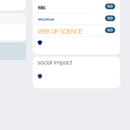
ND
ND
ND
social impact