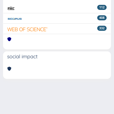
112
408
332
social impact
Powered by
IRIS
-
about IRIS
-
Utilizzo dei cookie
Copyright © 2026