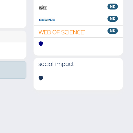
ND
ND
ND
social impact