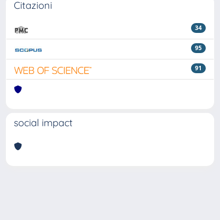
Citazioni
34
95
91
social impact
Powered by
IRIS
-
about IRIS
-