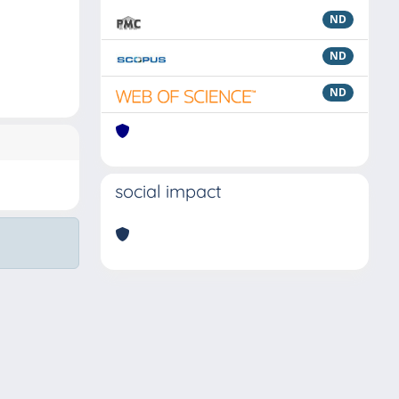
ND
ND
ND
social impact