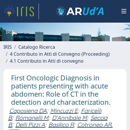
IRIS
IRIS
Catalogo Ricerca
4 Contributo in Atti di Convegno (Proceeding)
4.1 Contributo in Atti di convegno
First Oncologic Diagnosis in
patients presenting with acute
abdomen: Role of CT in the
detection and characterization.
Caposiena DA
;
Mincuzzi E
;
Faricelli
B
;
Romanelli M
;
D’Annibale M
;
Seccia
B
;
Delli Pizzi A
;
Basilico R
;
Cotroneo AR.