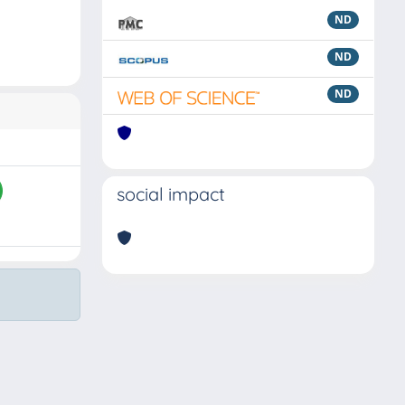
ND
ND
ND
social impact