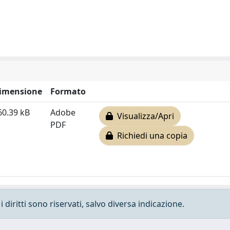
imensione
Formato
60.39 kB
Adobe
Visualizza/Apri
PDF
Richiedi una copia
 diritti sono riservati, salvo diversa indicazione.