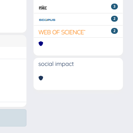
3
2
2
social impact