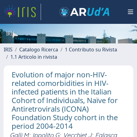
IRIS
IRIS
Catalogo Ricerca
1 Contributo su Rivista
1.1 Articolo in rivista
Evolution of major non-HIV-
related comorbidities in HIV-
infected patients in the Italian
Cohort of Individuals, Naïve for
Antiretrovirals (ICONA)
Foundation Study cohort in the
period 2004-2014
Galli M
;
Ippolito G
;
Vecchiet J
;
Falasca