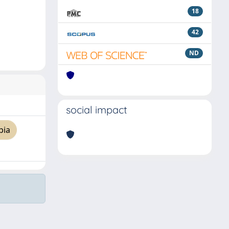
18
42
ND
social impact
pia