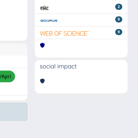
2
9
9
social impact
/Apri