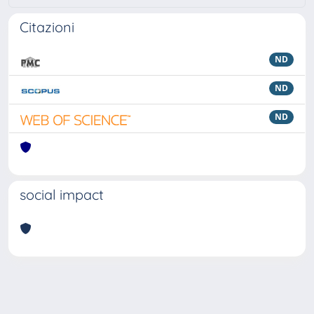
Citazioni
ND
ND
ND
social impact