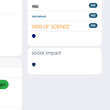
ND
ND
ND
social impact
pri